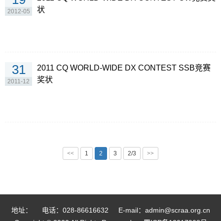
状
2012-05
31
2011 CQ WORLD-WIDE DX CONTEST SSB竞赛
奖状
2011-12
<<
1
2
3
2/3
>>
地址：
电话：028-86616632
E-mail：admin@scraa.org.cn