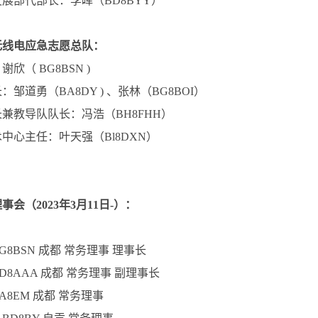
展部代部长：李晖（BD8BYY）
无线电应急志愿总队：
欣（ BG8BSN )
：邹道勇（BA8DY ) 、
张林（BG8BOI）
长兼
教导队队长：冯浩（BH8FHH）
中心主任：叶天强（Bl8DXN）
事会（2023年3月11日-）：
BG8BSN 成都 常务理事 理事长
BD8AAA 成都 常务理事 副理事长
BA8EM 成都 常务理事