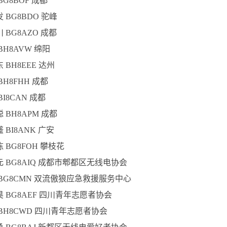
 BG8BOF 成都
发 BG8BDO 驼峰
川 BG8AZO 成都
 BH8AVW 绵阳
东 BH8EEE 达州
 BH8FHH 成都
BI8CAN 成都
聪 BH8APM 成都
盛 BI8ANK 广安
栋 BG8FOH 攀枝花
国元 BG8AIQ 成都市郫都区无线电协会
平 BG8CMN 双流傲狼应急救援服务中心
之昊 BG8AEF 四川青年志愿者协会
东 BH8CWD 四川青年志愿者协会