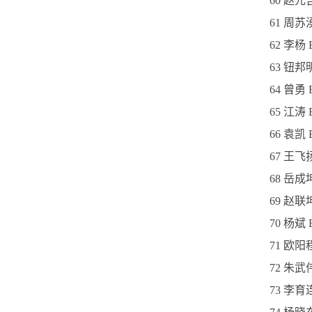
60 赵元
61 周苏
62 李杨
63 钮邦
64 曾勇
65 江涛 
66 袁
67 王飞
68 岳成
69 赵联
70 杨斌
71 欧阳
72 朱武
73 李育