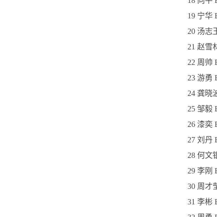
18 向平
19 宁华 
20 汤志
21 赵雪
22 周帅
23 游勇
24 龚晓
25 邹毅
26 漆奕 
27 刘丹
28 何文
29 李刚
30 周才
31 李彬