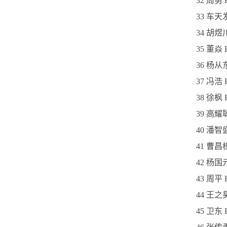
32 周勇
33 车天
34 胡煜
35 董焱
36 杨从
37 冯浩
38 徐枫 
39 高耀
40 潘智
41 曹昌
42 杨
43 周
44 王
45 卫