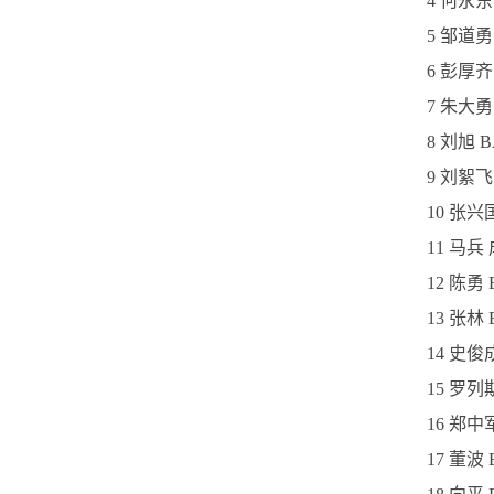
4 何永东
5 邹道勇
6 彭厚齐
7 朱大勇
8 刘旭 
9 刘絮飞
10 张兴
11 马兵
12 陈勇
13 张林 
14 史俊
15 罗列
16 郑中
17 董波