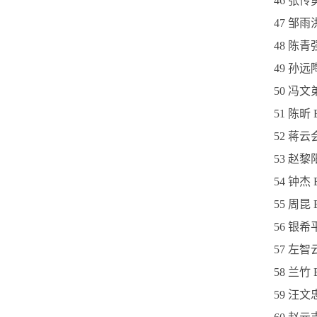
46 张
47 邹
48 陈
49 孙
50 冯文
51 陈昕
52 蒋云
53 赵黎
54 钟杰
55 周昆 
56 银希
57 左智
58 兰竹
59 汪文