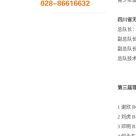
青少年发
四川省
总队长：谢
副总队长
副总队
总队技术
第三届理
1 谢欣 
2 刘虎 
3 邓明 