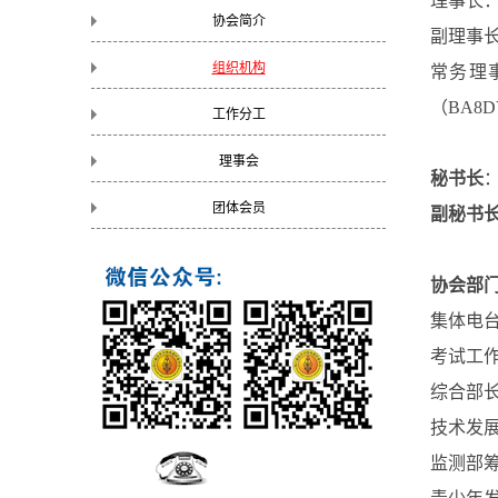
理事长
协会简介
副理事长：
组织机构
常务理
（BA8
工作分工
理事会
秘书长
团体会员
副秘书
协会部
集体电台
考试工作
综合部
技术发
监测部筹