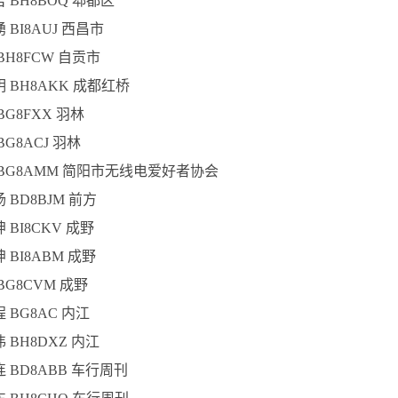
吉 BH8BOQ 郫都区
湧 BI8AUJ 西昌市
 BH8FCW 自贡市
明 BH8AKK 成都红桥
 BG8FXX 羽林
BG8ACJ 羽林
凯 BG8AMM 简阳市无线电爱好者协会
扬 BD8BJM 前方
坤 BI8CKV 成野
坤 BI8ABM 成野
 BG8CVM 成野
程 BG8AC 内江
伟 BH8DXZ 内江
连 BD8ABB 车行周刊